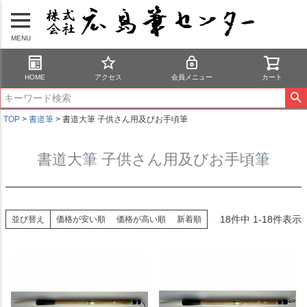
MENU
HOME
アクセス
会員メニュー
カート
TOP
書道筆
書道大筆 子供さん用及びお手頃筆
書道大筆 子供さん用及びお手頃筆
18
件中
1
-
18
件表示
並び替え
価格が安い順
価格が高い順
新着順