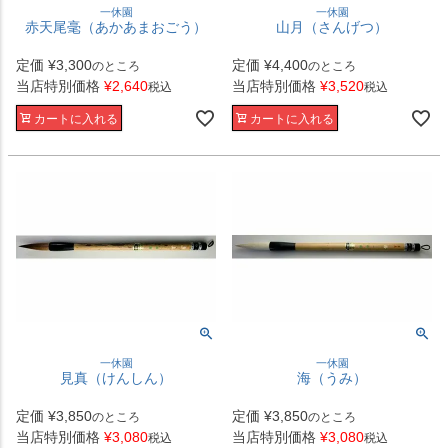
一休園
一休園
赤天尾毫（あかあまおごう）
山月（さんげつ）
定価
¥
3,300
定価
¥
4,400
のところ
のところ
当店特別価格
¥
2,640
当店特別価格
¥
3,520
税込
税込
カートに入れる
カートに入れる
一休園
一休園
見真（けんしん）
海（うみ）
定価
¥
3,850
定価
¥
3,850
のところ
のところ
当店特別価格
¥
3,080
当店特別価格
¥
3,080
税込
税込