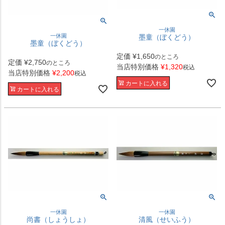
一休園
一休園
墨童（ぼくどう）
墨童（ぼくどう）
定価
¥
1,650
のところ
定価
¥
2,750
のところ
当店特別価格
¥
1,320
税込
当店特別価格
¥
2,200
税込
カートに入れる
カートに入れる
一休園
一休園
尚書（しょうしょ）
清風（せいふう）