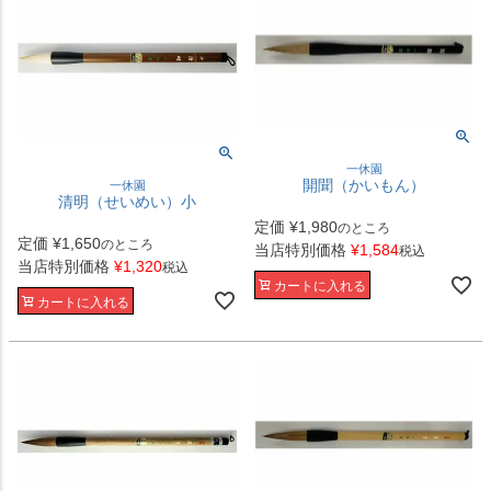
一休園
開聞（かいもん）
一休園
清明（せいめい）小
定価
¥
1,980
のところ
定価
¥
1,650
のところ
当店特別価格
¥
1,584
税込
当店特別価格
¥
1,320
税込
カートに入れる
カートに入れる