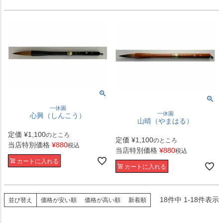
一休園
一休園
心興（しんこう）
山晴（やまはる）
定価
¥
1,100
のところ
定価
¥
1,100
のところ
当店特別価格
¥
880
税込
当店特別価格
¥
880
税込
カートに入れる
カートに入れる
18
件中
1
-
18
件表示
並び替え
価格が安い順
価格が高い順
新着順