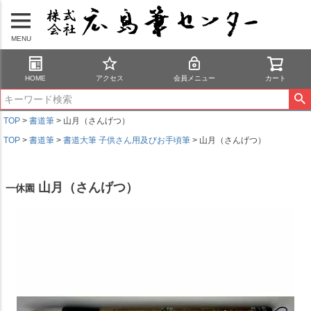
MENU
HOME
アクセス
会員メニュー
カート
TOP
書道筆
山月（さんげつ）
TOP
書道筆
書道大筆 子供さん用及びお手頃筆
山月（さんげつ）
山月（さんげつ）
一休園