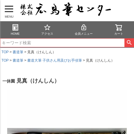
MENU
HOME
アクセス
会員メニュー
カート
TOP
書道筆
見真（けんしん）
TOP
書道筆
書道大筆 子供さん用及びお手頃筆
見真（けんしん）
見真（けんしん）
一休園