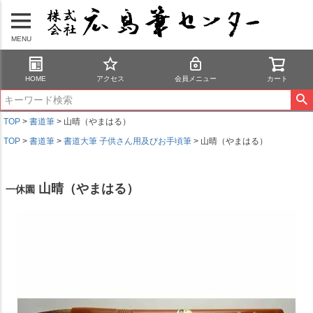
MENU
HOME
アクセス
会員メニュー
カート
TOP
書道筆
山晴（やまはる）
TOP
書道筆
書道大筆 子供さん用及びお手頃筆
山晴（やまはる）
山晴（やまはる）
一休園