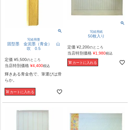
写経用紙
50枚入り
写経用墨
固型墨 金泥墨（青金） 山
定価
¥
2,200
のところ
吹 0.5
当店特別価格
¥
1,980
税込
定価
¥
5,500
のところ
カートに入れる
当店特別価格
¥
4,400
税込
輝きある青金色で、筆運びは滑
らか。
カートに入れる