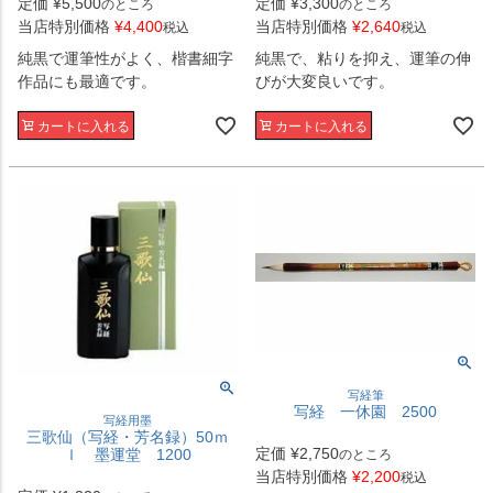
定価
¥
5,500
定価
¥
3,300
のところ
のところ
当店特別価格
¥
4,400
当店特別価格
¥
2,640
税込
税込
純黒で運筆性がよく、楷書細字
純黒で、粘りを抑え、運筆の伸
作品にも最適です。
びが大変良いです。
カートに入れる
カートに入れる
写経筆
写経 一休園 2500
写経用墨
三歌仙（写経・芳名録）50ｍ
定価
¥
2,750
ｌ 墨運堂 1200
のところ
当店特別価格
¥
2,200
税込