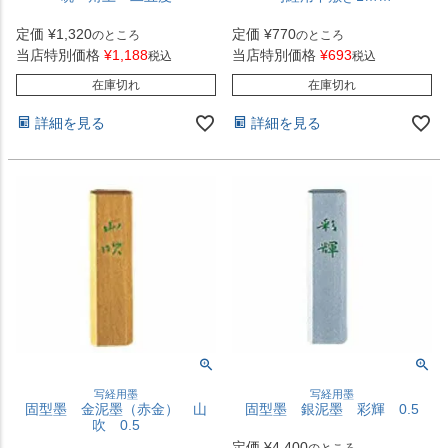
定価
¥
1,320
定価
¥
770
のところ
のところ
当店特別価格
¥
1,188
当店特別価格
¥
693
税込
税込
在庫切れ
在庫切れ
詳細を見る
詳細を見る
写経用墨
写経用墨
固型墨 金泥墨（赤金） 山
固型墨 銀泥墨 彩輝 0.5
吹 0.5
定価
¥
4,400
のところ