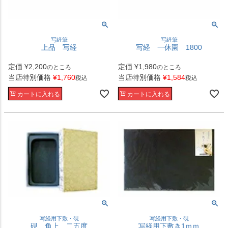
写経筆
写経筆
上品 写経
写経 一休園 1800
定価
¥
2,200
定価
¥
1,980
のところ
のところ
当店特別価格
¥
1,760
当店特別価格
¥
1,584
税込
税込
カートに入れる
カートに入れる
写経用下敷・硯
写経用下敷・硯
硯 角上 二五度
写経用下敷き1ｍｍ