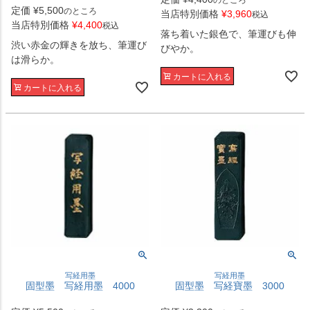
定価
¥
5,500
のところ
当店特別価格
¥
3,960
税込
当店特別価格
¥
4,400
税込
落ち着いた銀色で、筆運びも伸
渋い赤金の輝きを放ち、筆運び
びやか。
は滑らか。
カートに入れる
カートに入れる
写経用墨
写経用墨
固型墨 写経用墨 4000
固型墨 写経寶墨 3000