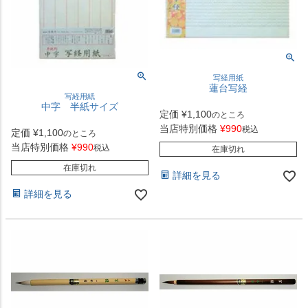
写経用紙
蓮台写経
写経用紙
中字 半紙サイズ
定価
¥
1,100
のところ
当店特別価格
¥
990
税込
定価
¥
1,100
のところ
当店特別価格
¥
990
税込
在庫切れ
在庫切れ
詳細を見る
詳細を見る