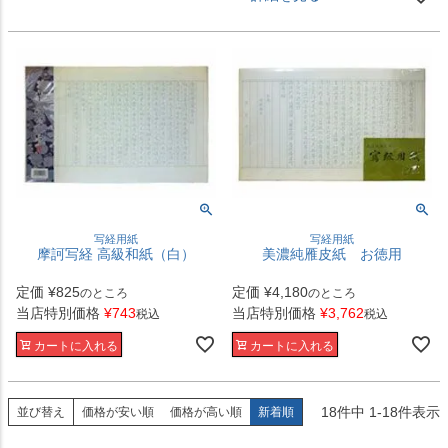
写経用紙
写経用紙
摩訶写経 高級和紙（白）
美濃純雁皮紙 お徳用
定価
¥
825
定価
¥
4,180
のところ
のところ
当店特別価格
¥
743
当店特別価格
¥
3,762
税込
税込
カートに入れる
カートに入れる
18
件中
1
-
18
件表示
並び替え
価格が安い順
価格が高い順
新着順