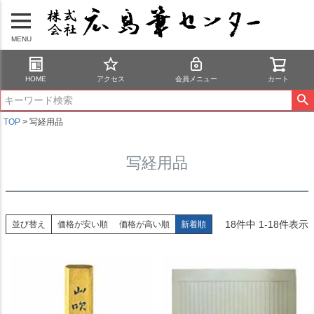
MENU
HOME
アクセス
会員メニュー
カート
TOP
写経用品
写経用品
18
件中
1
-
18
件表示
並び替え
価格が安い順
価格が高い順
新着順