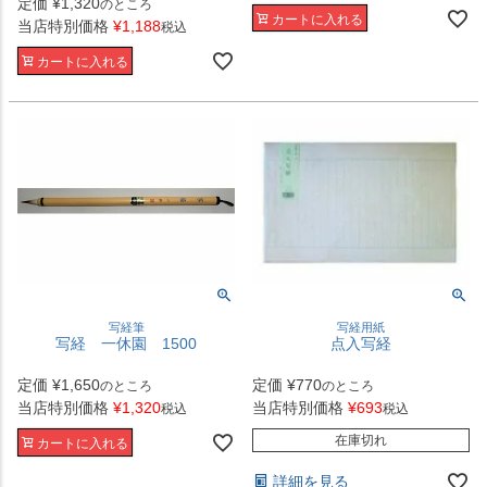
定価
¥
1,320
のところ
カートに入れる
当店特別価格
¥
1,188
税込
カートに入れる
写経用紙
写経筆
点入写経
写経 一休園 1500
定価
¥
770
定価
¥
1,650
のところ
のところ
当店特別価格
¥
693
当店特別価格
¥
1,320
税込
税込
在庫切れ
カートに入れる
詳細を見る