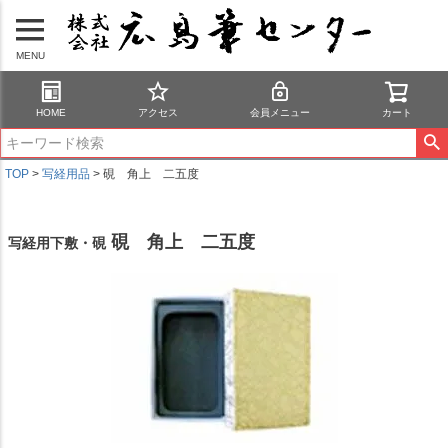
MENU
HOME
アクセス
会員メニュー
カート
TOP
写経用品
硯 角上 二五度
硯 角上 二五度
写経用下敷・硯