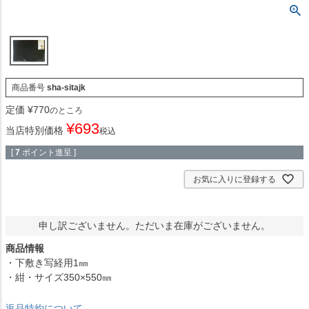
商品番号
sha-sitajk
定価
¥
770
のところ
¥
693
当店特別価格
税込
[
7
ポイント進呈 ]
お気に入りに登録する
申し訳ございません。ただいま在庫がございません。
商品情報
・下敷き写経用1㎜
・紺・サイズ350×550㎜
返品特約について