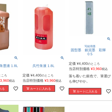
写経用墨
固型墨 銀泥墨 彩輝
0.5
定価
¥
4,400
のところ
墨液 1.8L
呉竹朱液 1.8L
当店特別価格
¥
3,960
税込
定価
¥
4,400
ところ
のところ
落ち着いた銀色で、筆運び
3,960
当店特別価格
¥
3,960
税込
税込
も伸びやか。
れる
カートに入れる
カートに入れる