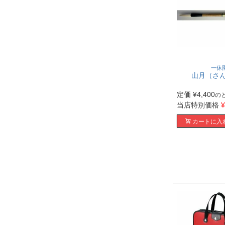
一休
山月（さ
定価
¥
4,400
の
当店特別価格
¥
カートに入