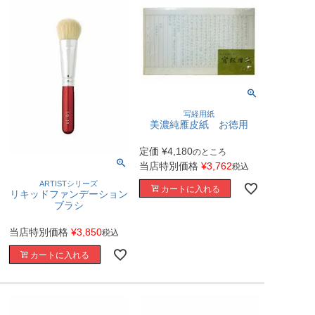
写経用紙
美濃純雁皮紙 お徳用
定価
¥
4,180
のところ
当店特別価格
¥
3,762
税込
ARTISTシリーズ
カートに入れる
リキッドファンデーション
ブラシ
当店特別価格
¥
3,850
税込
カートに入れる