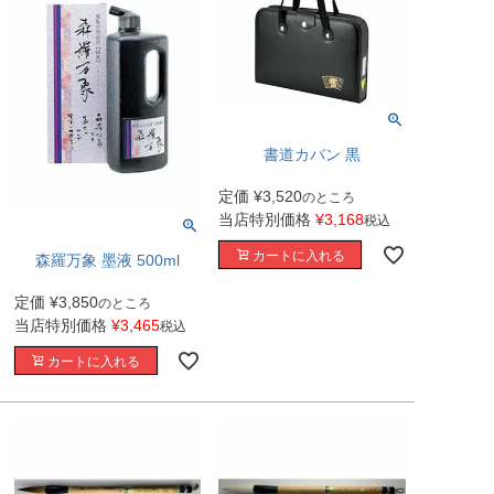
書道カバン 黒
定価
¥
3,520
のところ
当店特別価格
¥
3,168
税込
カートに入れる
森羅万象 墨液 500ml
定価
¥
3,850
のところ
当店特別価格
¥
3,465
税込
カートに入れる