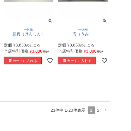
一休園
一休園
見真（けんしん）
海（うみ）
定価
¥
3,850
定価
¥
3,850
のところ
のところ
当店特別価格
¥
3,080
当店特別価格
¥
3,080
税込
税込
カートに入れる
カートに入れる
23
件中
1
-
20
件表示
1
2