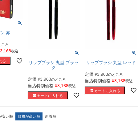
ン 赤
ところ
3,168
税込
れる
リップブラシ 丸型 ブラッ
リップブラシ 丸型 レッド
ク
定価
¥
3,960
のところ
定価
¥
3,960
のところ
当店特別価格
¥
3,168
税込
当店特別価格
¥
3,168
税込
カートに入れる
カートに入れる
が安い順
価格が高い順
新着順