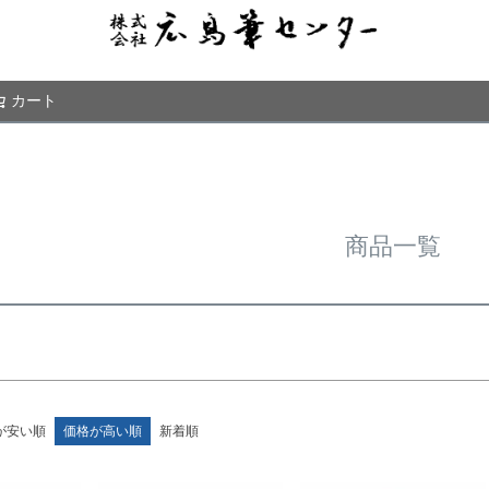
商品番号/
〜
カート
検索
予約商品
予約商
並び順
新着順
優先度
商品一覧
検索
が安い順
価格が高い順
新着順