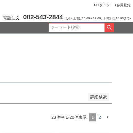
ログイン
会員登録
JANコード
082-543-2844
電話注文
（月～土曜は10:00～19:00、日曜日は18:00まで)
品のみを表示
登録順
価格が安い順
価格が高い順
順
レビュー順
キーワードヒット順
詳細検索
23
件中
1
-
20
件表示
1
2