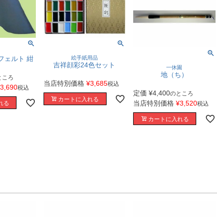
-フェルト 紺
絵手紙用品
吉祥顔彩24色セット
一休園
地（ち）
ところ
当店特別価格
¥
3,685
税込
3,690
税込
定価
¥
4,400
のところ
カートに入れる
当店特別価格
¥
3,520
れる
税込
カートに入れる