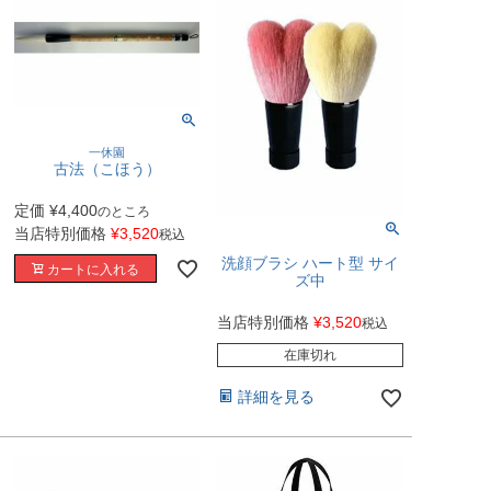
一休園
古法（こほう）
定価
¥
4,400
のところ
当店特別価格
¥
3,520
税込
洗顔ブラシ ハート型 サイ
カートに入れる
ズ中
当店特別価格
¥
3,520
税込
在庫切れ
詳細を見る