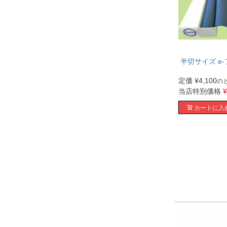
半切サイズ e
定価
¥
4,100
の
当店特別価格
¥
カートに入