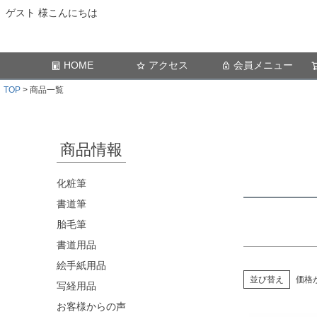
ゲスト 様こんにちは
価格
HOME
アクセス
会員メニュー
TOP
商品一覧
商品情報
化粧筆
書道筆
胎毛筆
書道用品
絵手紙用品
並び替え
価格
写経用品
お客様からの声