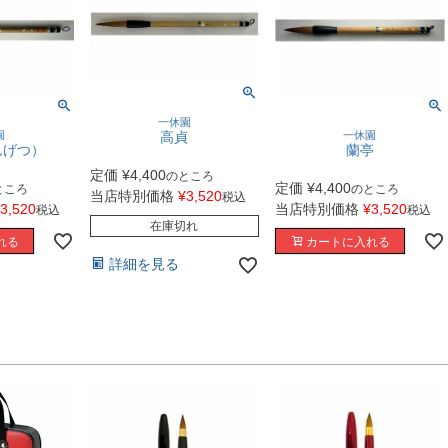
一休園
高貞
園
一休園
んげつ）
蘭亭
定価
¥
4,400
のところ
定価
¥
4,400
ところ
のところ
当店特別価格
¥
3,520
税込
3,520
当店特別価格
¥
3,520
税込
税込
在庫切れ
れる
カートに入れる
詳細を見る