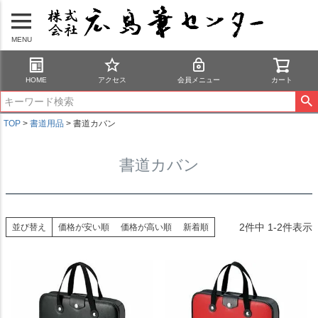
MENU
HOME
アクセス
会員メニュー
カート
TOP
書道用品
書道カバン
書道カバン
2
件中
1
-
2
件表示
並び替え
価格が安い順
価格が高い順
新着順