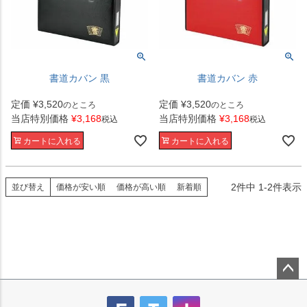
書道カバン 黒
書道カバン 赤
定価
¥
3,520
定価
¥
3,520
のところ
のところ
当店特別価格
¥
3,168
当店特別価格
¥
3,168
税込
税込
カートに入れる
カートに入れる
2
件中
1
-
2
件表示
並び替え
価格が安い順
価格が高い順
新着順
ペー
ジト