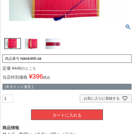
商品番号
hdmk400-ak
定価
¥
440
のところ
¥
396
当店特別価格
税込
[
4
ポイント進呈 ]
お気に入りに登録する
カートに入れる
商品情報