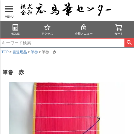
MENU
HOME
アクセス
会員メニュー
カート
TOP
書道用品
筆巻
筆巻 赤
筆巻 赤