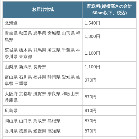
配送料(縦横高さの合計
お届け地域
60cm以下、税込)
北海道
1,540円
青森県 秋田県 岩手県 宮城県 山形県 福
1,300円
島県
茨城県 栃木県 群馬県 埼玉県 千葉県 神
1,100円
奈川県 東京都
山梨県 新潟県 長野県
1,100円
富山県 石川県 福井県 静岡県 愛知県 岐
970円
阜県 三重県
大阪府 京都府 滋賀県 奈良県 和歌山県
870円
兵庫県
広島県
810円
岡山県 山口県 鳥取県 島根県
870円
香川県 徳島県 愛媛県 高知県
870円