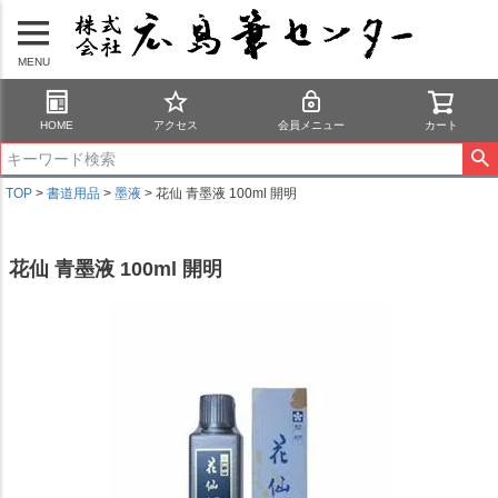
MENU
HOME
アクセス
会員メニュー
カート
TOP
書道用品
墨液
花仙 青墨液 100ml 開明
花仙 青墨液 100ml 開明