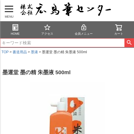
MENU
HOME
アクセス
会員メニュー
カート
TOP
書道用品
墨液
墨運堂 墨の精 朱墨液 500ml
墨運堂 墨の精 朱墨液 500ml