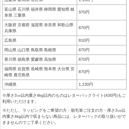
富山県 石川県 福井県 静岡県 愛知県 岐
970円
阜県 三重県
大阪府 京都府 滋賀県 奈良県 和歌山県
870円
兵庫県
広島県
810円
岡山県 山口県 鳥取県 島根県
870円
香川県 徳島県 愛媛県 高知県
870円
福岡県 佐賀県 長崎県 熊本県 大分県 宮
870円
崎県 鹿児島県
沖縄県
1,230円
※厚さ3㎝以内重さ4kg以内のものはレターパックライト(430円)もご
利用いただけます。
※ただし、ラッピングをご希望の方・胎毛筆ご注文の方・厚さ3㎝以
内重さ4kg以内で収まらない商品には、レターパックの取り扱いがで
きませんのでご了承ください。