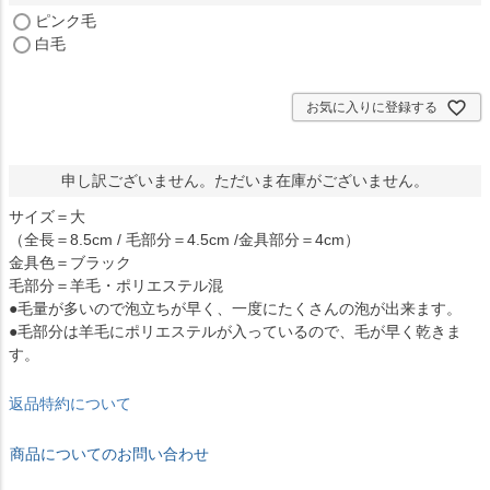
(
ピンク毛
必
白毛
須
)
お気に入りに登録する
申し訳ございません。ただいま在庫がございません。
サイズ＝大
（全長＝8.5cm / 毛部分＝4.5cm /金具部分＝4cm）
金具色＝ブラック
毛部分＝羊毛・ポリエステル混
●毛量が多いので泡立ちが早く、一度にたくさんの泡が出来ます。
●毛部分は羊毛にポリエステルが入っているので、毛が早く乾きま
す。
返品特約について
商品についてのお問い合わせ