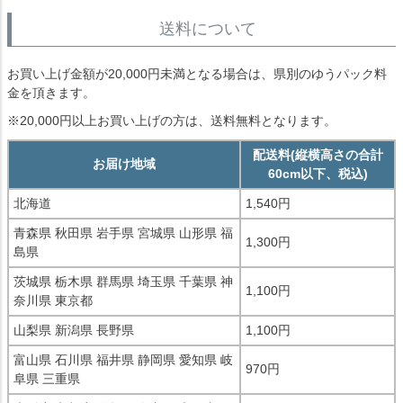
送料について
お買い上げ金額が20,000円未満となる場合は、県別のゆうパック料
金を頂きます。
※20,000円以上お買い上げの方は、送料無料となります。
配送料(縦横高さの合計
お届け地域
60cm以下、税込)
北海道
1,540円
青森県 秋田県 岩手県 宮城県 山形県 福
1,300円
島県
茨城県 栃木県 群馬県 埼玉県 千葉県 神
1,100円
奈川県 東京都
山梨県 新潟県 長野県
1,100円
富山県 石川県 福井県 静岡県 愛知県 岐
970円
阜県 三重県