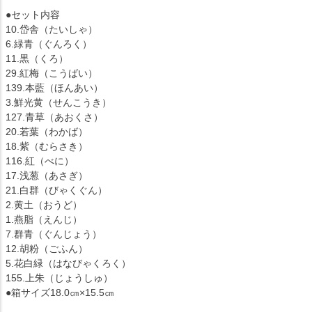
●セット内容
10.岱舎（たいしゃ）
6.緑青（ぐんろく）
11.黒（くろ）
29.紅梅（こうばい）
139.本藍（ほんあい）
3.鮮光黄（せんこうき）
127.青草（あおくさ）
20.若葉（わかば）
18.紫（むらさき）
116.紅（べに）
17.浅葱（あさぎ）
21.白群（びゃくぐん）
2.黄土（おうど）
1.燕脂（えんじ）
7.群青（ぐんじょう）
12.胡粉（ごふん）
5.花白緑（はなびゃくろく）
155.上朱（じょうしゅ）
●箱サイズ18.0㎝×15.5㎝