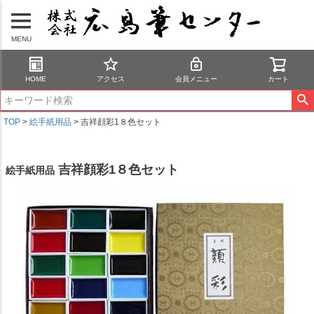
MENU
HOME
アクセス
会員メニュー
カート
TOP
絵手紙用品
吉祥顔彩1８色セット
吉祥顔彩1８色セット
絵手紙用品